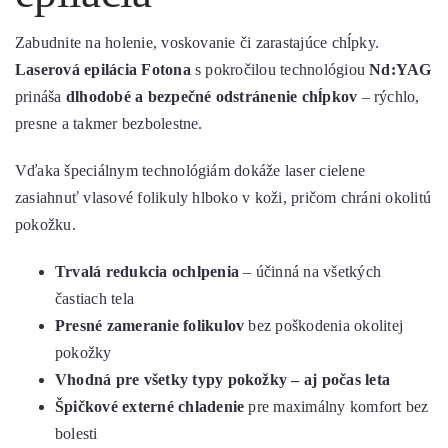
Zabudnite na holenie, voskovanie či zarastajúce chĺpky.
Laserová epilácia Fotona
s pokročilou technológiou
Nd:YAG
prináša
dlhodobé a bezpečné odstránenie chĺpkov
– rýchlo,
presne a takmer bezbolestne.
Vďaka špeciálnym technológiám dokáže laser cielene
zasiahnuť vlasové folikuly hlboko v koži, pričom chráni okolitú
pokožku.
Trvalá redukcia ochlpenia
– účinná na všetkých
častiach tela
Presné zameranie folikulov
bez poškodenia okolitej
pokožky
Vhodná pre všetky typy pokožky – aj počas leta
Špičkové externé chladenie
pre maximálny komfort bez
bolesti