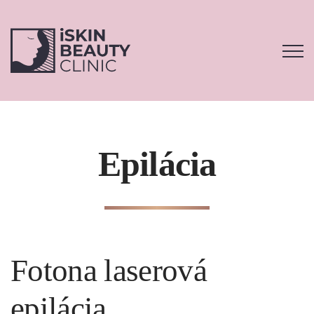
Skip
to
content
Epilácia
Fotona laserová
epilácia