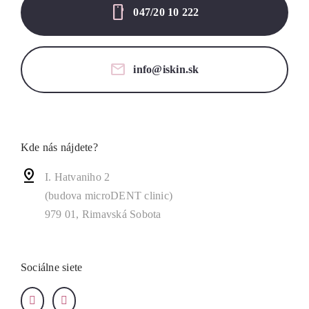
mobile
047/20 10 222
mail
info@iskin.sk
Kde nás nájdete?
I. Hatvaniho 2
(budova microDENT clinic)
979 01, Rimavská Sobota
Sociálne siete